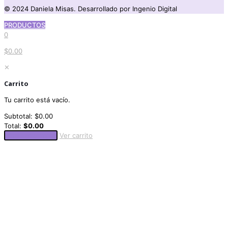
© 2024 Daniela Misas. Desarrollado por Ingenio Digital
PRODUCTOS
0
$0.00
✕
Carrito
Tu carrito está vacío.
Subtotal:
$
0.00
Total:
$
0.00
Finalizar compra
Ver carrito