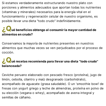
Si estamos verdaderamente estructurando nuestro plato con
porciones y alimentos adecuados que aportan todas los nutrientes
(vitaminas y minerales) necesarios para la energía vital en el
funcionamiento y regeneración celular de nuestro organismo, es
posible llevar una dieta "todo crudo" indefinidamente.
¿Q
ué beneficios obtengo al consumir la mayor cantidad de
alimentos en crudo?
Conservamos la mayoría de nutrientes presentes en nuestros
alimentos que muchas veces se ven perjudicados por el proceso de
cocción.
¿Q
ué recetas recomienda para llevar una dieta ''todo crudo''
balanceada?
Ceviche peruano elaborado con pescado fresco (proteína), jugo de
limón, cebolla, cilantro y maíz desgranado (carbohidrato),
acompañado de aguacate (grasa saludable). O un ‘smoothie bowl’ de
fresas con yogurt griego y leche de almendras, proteína en polvo de
su elección (vegana o whey), acompañado de avena integral y
semillas de cáñamo.