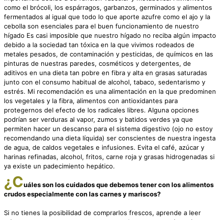
como el brócoli, los espárragos, garbanzos, germinados y alimentos
fermentados al igual que todo lo que aporte azufre como el ajo y la
cebolla son esenciales para el buen funcionamiento de nuestro
hígado Es casi imposible que nuestro hígado no reciba algún impacto
debido a la sociedad tan tóxica en la que vivimos rodeados de
metales pesados, de contaminación y pesticidas, de químicos en las
pinturas de nuestras paredes, cosméticos y detergentes, de
aditivos en una dieta tan pobre en fibra y alta en grasas saturadas
junto con el consumo habitual de alcohol, tabaco, sedentarismo y
estrés. Mi recomendación es una alimentación en la que predominen
los vegetales y la fibra, alimentos con antioxidantes para
protegernos del efecto de los radicales libres. Alguna opciones
podrían ser verduras al vapor, zumos y batidos verdes ya que
permiten hacer un descanso para el sistema digestivo (ojo no estoy
recomendando una dieta líquida) ser conscientes de nuestra ingesta
de agua, de caldos vegetales e infusiones. Evita el café, azúcar y
harinas refinadas, alcohol, fritos, carne roja y grasas hidrogenadas si
ya existe un padecimiento hepático.
¿C
uáles son los cuidados que debemos tener con los alimentos
crudos especialmente con las carnes y mariscos?
Si no tienes la posibilidad de comprarlos frescos, aprende a leer