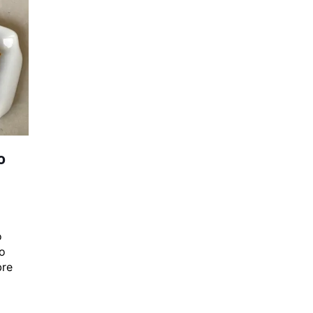
o
a
o
go
bre