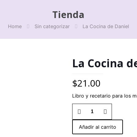
Tienda
Home
Sin categorizar
La Cocina de Daniel
La Cocina d
$
21.00
Libro y recetario para los 
La
Cocina
de
Daniel
Añadir al carrito
cantidad